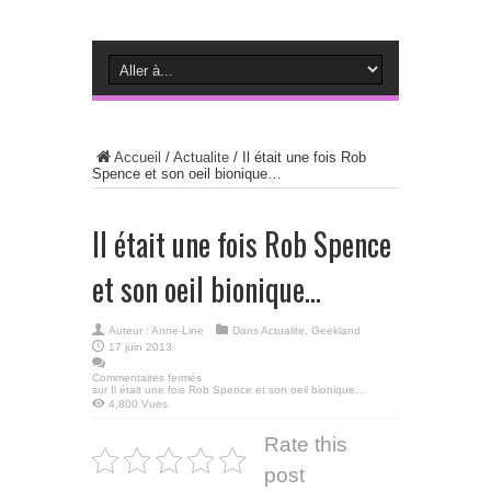
Accueil
/
Actualite
/
Il était une fois Rob
Spence et son oeil bionique…
Il était une fois Rob Spence
et son oeil bionique…
Auteur :
Anne-Line
Dans
Actualite
,
Geekland
17 juin 2013
Commentaires fermés
sur Il était une fois Rob Spence et son oeil bionique…
4,800 Vues
Rate this
post