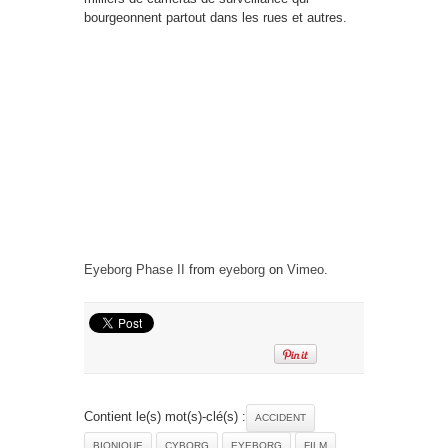
bourgeonnent partout dans les rues et autres.
Eyeborg Phase II
from
eyeborg
on
Vimeo
.
Contient le(s) mot(s)-clé(s) :
ACCIDENT
BIONIQUE
CYBORG
EYEBORG
FILM