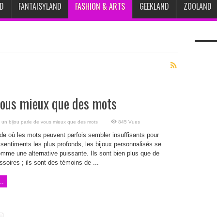
D
FANTAISYLAND
FASHION & ARTS
GEEKLAND
ZOOLAND
vous mieux que des mots
un bijou parle de vous mieux que des mots
845 Vues
e où les mots peuvent parfois sembler insuffisants pour
sentiments les plus profonds, les bijoux personnalisés se
mme une alternative puissante. Ils sont bien plus que de
soires ; ils sont des témoins de ...
..