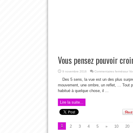
Vous pensez pouvoir croir
9 novembre 2016
Commentaires fermés
sur Vo
Des 5 sens, la vue est un des plus surpre
mouvement, une ombre, un reflet, … Tout pe
habitué à quelque chose, il ...
Lire la suite...
1
2
3
4
5
»
10
20