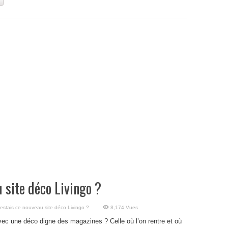
u site déco Livingo ?
 testais ce nouveau site déco Livingo ?
8,174 Vues
ec une déco digne des magazines ? Celle où l’on rentre et où