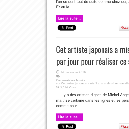
l’on se sent tout de suite comme chez soi, 
Et où le ...
Lire la suite...
Cet artiste japonais a mi
par jour pour réaliser ce
14 décembre 2016
Commentaires fermés
sur Cet artiste japonais a mis 3 ans et demi, en travail
9,114 Vues
Il y a des artistes dignes de Michel-Ange
maîtrise certaine dans les lignes et les pe
comme pour ...
Lire la suite...