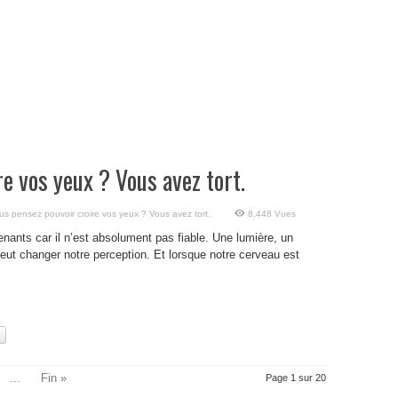
e vos yeux ? Vous avez tort.
us pensez pouvoir croire vos yeux ? Vous avez tort.
8,448 Vues
nants car il n’est absolument pas fiable. Une lumière, un
ut changer notre perception. Et lorsque notre cerveau est
...
Fin »
Page 1 sur 20