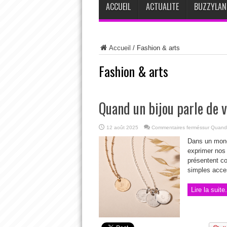
ACCUEIL
ACTUALITE
BUZZYLAN
Accueil
/
Fashion & arts
Fashion & arts
Quand un bijou parle de 
12 août 2025
Commentaires fermés
sur Quand 
Dans un mond
exprimer nos 
présentent co
simples acces
Lire la suite.