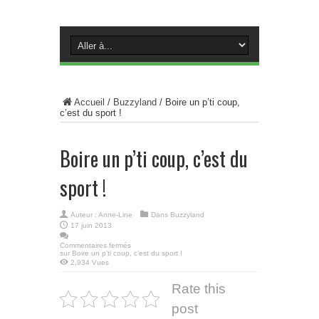
Accueil
/
Buzzyland
/
Boire un p’ti coup,
c’est du sport !
Boire un p’ti coup, c’est du
sport !
Auteur :
Anne-Line
Dans
Buzzyland
17 juin 2013
Commentaires fermés
sur Boire un p’ti coup, c’est du sport !
2,934 Vues
Rate this
post