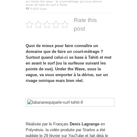
sur Under the wave : le court-métrage qui vous donne
envie de faire du surf à Tahiti.
5,616 Vues
Rate this
post
Quoi de mieux pour faire connaître un
domaine que de faire un court-métrage ?
Surtout quand celui-ci se base à Tahiti et met
en avant le surf (ou la surfeuse suivant les
points de vue). Under the Wave, sous la
vague, va vous emporter à la dérive, sur un
rivage onirique mais bien réel.
Réalisée par le Français
Denis Lagrange
en
Polynésie, la vidéo produite par Starloo a été
publiée le 29 février sur YouTube et fait déjà le