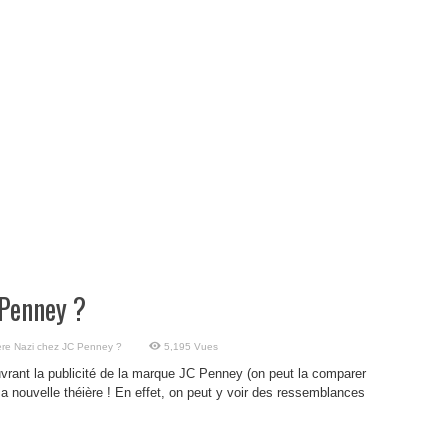
 Penney ?
ère Nazi chez JC Penney ?
5,195 Vues
uvrant la publicité de la marque JC Penney (on peut la comparer
 nouvelle théière ! En effet, on peut y voir des ressemblances