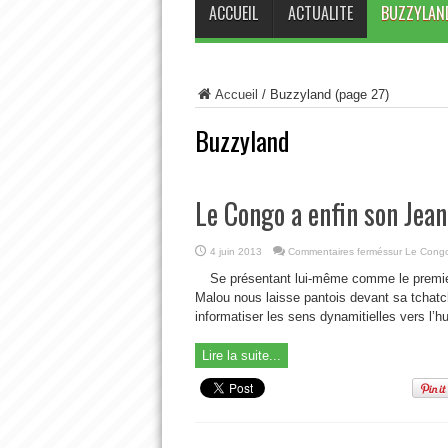
ACCUEIL
ACTUALITE
BUZZYLAN
Accueil
/
Buzzyland
(page 27)
Buzzyland
Le Congo a enfin son Jea
4 juin 2013
Commentaires fermés
sur Le Cong
Se présentant lui-même comme le premie
Malou nous laisse pantois devant sa tchatch
informatiser les sens dynamitielles vers l’
Lire la suite...