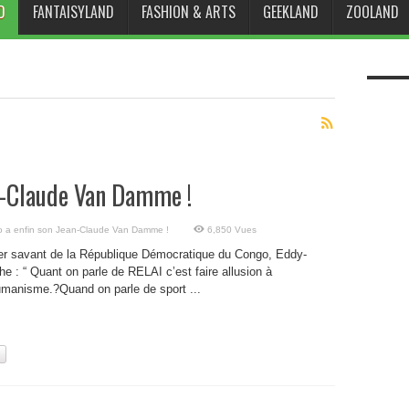
D
FANTAISYLAND
FASHION & ARTS
GEEKLAND
ZOOLAND
n-Claude Van Damme !
o a enfin son Jean-Claude Van Damme !
6,850 Vues
r savant de la République Démocratique du Congo, Eddy-
e : “ Quant on parle de RELAI c’est faire allusion à
humanisme.?Quand on parle de sport ...