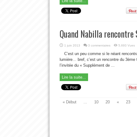
Lire la suite...
Quand Nabilla rencontre 
1 juin 2013
3 commentaires
5,693 Vues
C’est un peu comme si le néant rencontra
lumière… bref, c’est un rencontre du 3ème ty
l’invitée du « Supplément de ...
Lire la suite...
« Début
...
10
20
«
23