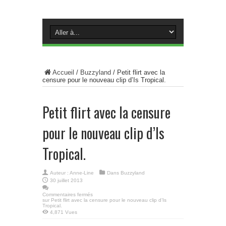
Accueil
/
Buzzyland
/
Petit flirt avec la
censure pour le nouveau clip d’Is Tropical.
Petit flirt avec la censure
pour le nouveau clip d’Is
Tropical.
Auteur :
Anne-Line
Dans
Buzzyland
30 juillet 2013
Commentaires fermés
sur Petit flirt avec la censure pour le nouveau clip d’Is
Tropical.
4,871 Vues