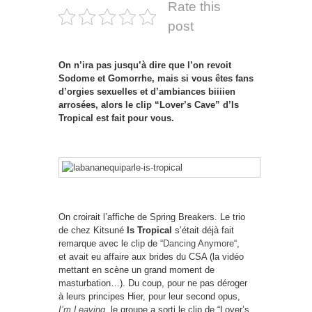
Rate this
post
On n’ira pas jusqu’à dire que l’on revoit
Sodome et Gomorrhe, mais si vous êtes fans
d’orgies sexuelles et d’ambiances biiiien
arrosées, alors le clip “Lover’s Cave” d’Is
Tropical est fait pour vous.
On croirait l’affiche de Spring Breakers. Le trio
de chez Kitsuné
Is Tropical
s’était déjà fait
remarque avec le clip de “
Dancing Anymore
“,
et avait eu affaire aux brides du CSA (la vidéo
mettant en scène un grand moment de
masturbation…). Du coup, pour ne pas déroger
à leurs principes Hier, pour leur second opus,
I’m Leaving
, le groupe a sorti le clip de “Lover’s