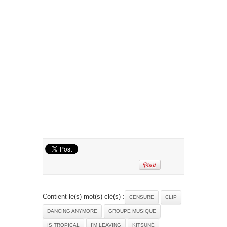
Contient le(s) mot(s)-clé(s) :
CENSURE
CLIP
DANCING ANYMORE
GROUPE MUSIQUE
IS TROPICAL
I’M LEAVING
KITSUNÉ