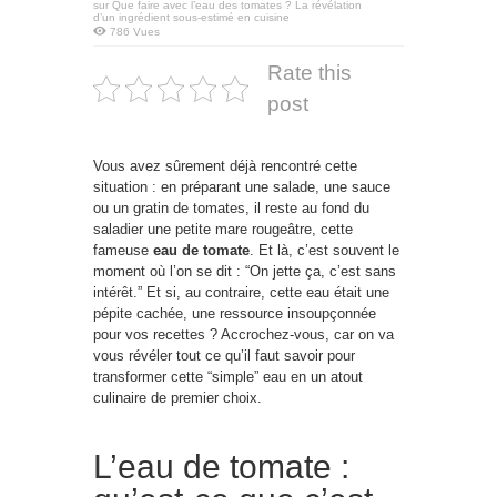
sur Que faire avec l’eau des tomates ? La révélation
d’un ingrédient sous-estimé en cuisine
786 Vues
Rate this
post
Vous avez sûrement déjà rencontré cette
situation : en préparant une salade, une sauce
ou un gratin de tomates, il reste au fond du
saladier une petite mare rougeâtre, cette
fameuse
eau de tomate
. Et là, c’est souvent le
moment où l’on se dit : “On jette ça, c’est sans
intérêt.” Et si, au contraire, cette eau était une
pépite cachée, une ressource insoupçonnée
pour vos recettes ? Accrochez-vous, car on va
vous révéler tout ce qu’il faut savoir pour
transformer cette “simple” eau en un atout
culinaire de premier choix.
L’eau de tomate :