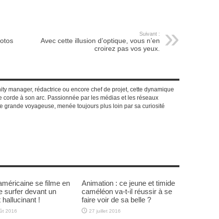
Suivant :
otos
Avec cette illusion d’optique, vous n’en
croirez pas vos yeux.
y manager, rédactrice ou encore chef de projet, cette dynamique
 corde à son arc. Passionnée par les médias et les réseaux
e grande voyageuse, menée toujours plus loin par sa curiosité
américaine se filme en
Animation : ce jeune et timide
de surfer devant un
caméléon va-t-il réussir à se
 hallucinant !
faire voir de sa belle ?
ût 2016
27 juillet 2016