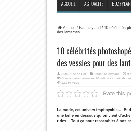
ACCUEIL
ACTUALITE
BUZZYLAN
Accueil
/
Fantaisyland
/
10 célébrités p
des lanternes.
10 célébrités photoshopée
des vessies pour des lant
Auteur :
Anne-Line
Dans
Fantaisyland
9 
Commentaires fermés
sur 10 célébrités photoshopée
12,580 Vues
Rate this p
La mode, cet univers impitoyable…. Et di
une taille en dessous qu’on vient d’ache
rides… Tout ça pour ressembler à nos st