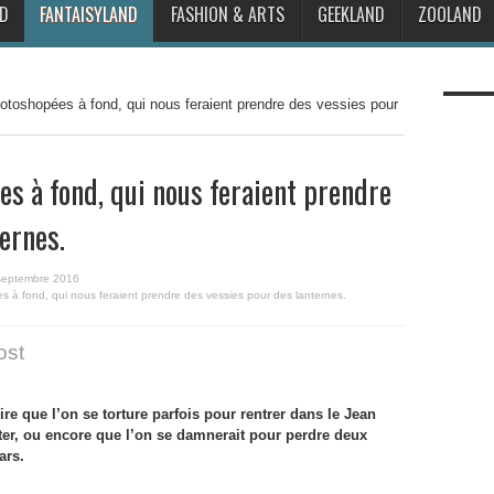
D
FANTAISYLAND
FASHION & ARTS
GEEKLAND
ZOOLAND
hotoshopées à fond, qui nous feraient prendre des vessies pour
s à fond, qui nous feraient prendre
ernes.
septembre 2016
s à fond, qui nous feraient prendre des vessies pour des lanternes.
ost
re que l’on se torture parfois pour rentrer dans le Jean
ter, ou encore que l’on se damnerait pour perdre deux
ars.