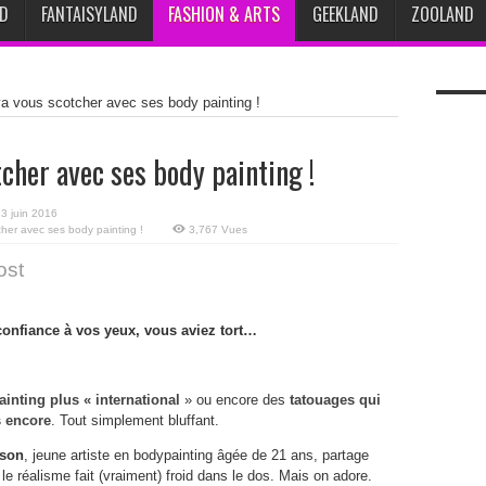
D
FANTAISYLAND
FASHION & ARTS
GEEKLAND
ZOOLAND
 va vous scotcher avec ses body painting !
tcher avec ses body painting !
3 juin 2016
cher avec ses body painting !
3,767 Vues
ost
confiance à vos yeux, vous aviez tort…
inting plus « international
» ou encore des
tatouages qui
s encore
. Tout simplement bluffant.
son
, jeune artiste en bodypainting âgée de 21 ans, partage
le réalisme fait (vraiment) froid dans le dos. Mais on adore.