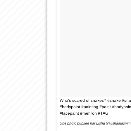
Who’s scared of snakes? #snake #snakes
#bodypaint #painting #paint #bodypain
#facepaint #mehron #TAG
Une photo publiée par Lisha (@lishaajasmin