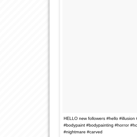
HELLO new followers #hello #illusion #
#bodypaint #bodypainting #horror #hor
#nightmare #carved