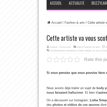
ACCUEIL
ACTUALITE
BUZZYLAN
Accueil
/
Fashion & arts
/
Cette artiste
Cette artiste va vous sco
Auteur :
Anne-Line
Dans
Fashion & arts
1
Commentaires fermés
sur Cette artiste va vous scot
Rate this p
Si vous pensiez que vous pouviez faire 
Nous avions déjà traiter un sujet de
body pa
nous faisaient halluciner
. Et bien d’
autre
On a découvert sur Instagram,
Lisha Simp
des
photos et vidéos de ces œuvres
dont 