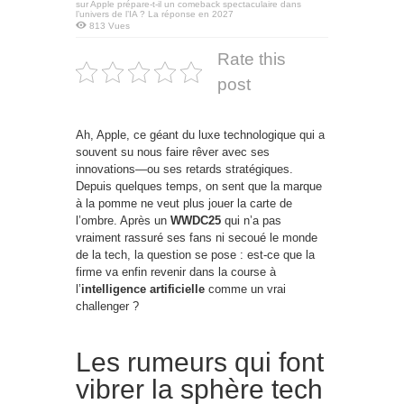
sur Apple prépare-t-il un comeback spectaculaire dans
l’univers de l’IA ? La réponse en 2027
813 Vues
Rate this
post
Ah, Apple, ce géant du luxe technologique qui a
souvent su nous faire rêver avec ses
innovations—ou ses retards stratégiques.
Depuis quelques temps, on sent que la marque
à la pomme ne veut plus jouer la carte de
l’ombre. Après un
WWDC25
qui n’a pas
vraiment rassuré ses fans ni secoué le monde
de la tech, la question se pose : est-ce que la
firme va enfin revenir dans la course à
l’
intelligence artificielle
comme un vrai
challenger ?
Les rumeurs qui font
vibrer la sphère tech