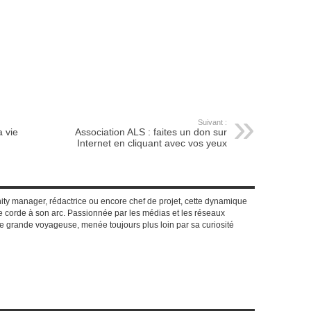
Suivant :
a vie
Association ALS : faites un don sur
Internet en cliquant avec vos yeux
y manager, rédactrice ou encore chef de projet, cette dynamique
 corde à son arc. Passionnée par les médias et les réseaux
e grande voyageuse, menée toujours plus loin par sa curiosité