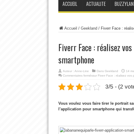
ACCUEIL
ACTUALITE
BUZZYLAN
Accueil
/
Geekland
/
Fiverr Face : réali
Fiverr Face : réalisez vo
smartphone
Auteur :
Anne-Line
Dans
Geekland
14 ma
Commentaires fermés
sur Fiverr Face : réalisez vos
3/5 - (2 vot
Vous voulez vous faire tirer le portrait 
l’application pour smartphone qui transf