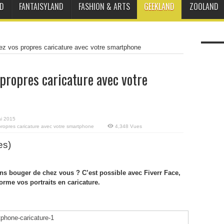
D
FANTAISYLAND
FASHION & ARTS
GEEKLAND
ZOOLAND
sez vos propres caricature avec votre smartphone
s propres caricature avec votre
i 2015
 propres caricature avec votre smartphone
4,348 Vues
es)
sans bouger de chez vous ? C’est possible avec Fiverr Face,
orme vos portraits en caricature.