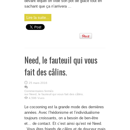
devant lequel on vide son pot de glace tout en
sachant que ça n’arrivera ...
Lire la suite...
Need, le fauteuil qui vous
fait des câlins.
25 mars 2016
Commentaires fermés
sur Need, le fauteuil qui vous fait des câlins.
4,596 Vues
Le cocooning est la grande mode des dernières
années. Avec l’hédonisme et l’individualisme
toujours croissants, on a besoin de ben-être
et… de contact. Et c’est ainsi qu’est né Need.
Vous êtes friands de câlins et de douceur mais