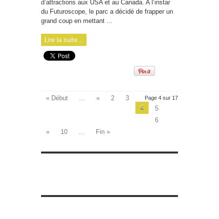
d’attractions aux USA et au Canada. A l’instar
du Futuroscope, le parc a décidé de frapper un
grand coup en mettant ...
Lire la suite...
« Début
...
«
2
3
Page 4 sur 17
4
5
6
»
10
...
Fin »