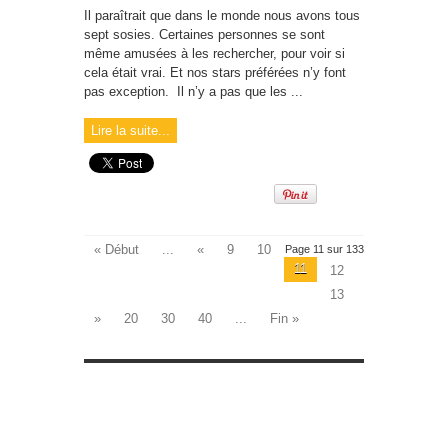
Il paraîtrait que dans le monde nous avons tous
sept sosies. Certaines personnes se sont
même amusées à les rechercher, pour voir si
cela était vrai. Et nos stars préférées n’y font
pas exception. Il n’y a pas que les ...
Lire la suite...
« Début
...
«
9
10
Page 11 sur 133
11
12
13
»
20
30
40
...
Fin »