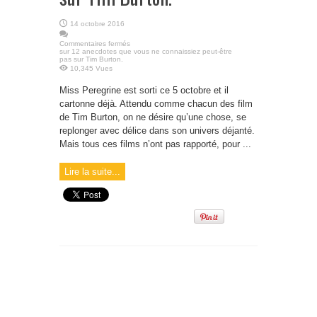
14 octobre 2016
Commentaires fermés
sur 12 anecdotes que vous ne connaissiez peut-être
pas sur Tim Burton.
10,345 Vues
Miss Peregrine est sorti ce 5 octobre et il
cartonne déjà. Attendu comme chacun des film
de Tim Burton, on ne désire qu’une chose, se
replonger avec délice dans son univers déjanté.
Mais tous ces films n’ont pas rapporté, pour ...
Lire la suite...