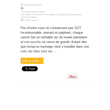
6 octobre 2016
Commentaires fermés
sur Game of thrones s’installe au Pays Basque pour le
mois d’octobre.
7,337 Vues
Peu d’entre vous ne connaissent pas GOT.
Incontournable, prenant et palpitant, chaque
saison fait un véritable raz de marée planétaire
et son succès ne cesse de grandir. Autant dire
que lorsqu’un tournage vient s’installer dans son
coin, les fans sont sur ...
Lire la suite...