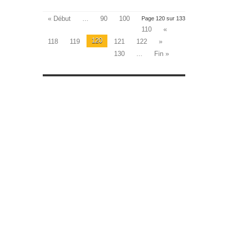
« Début
...
90
100
Page 120 sur 133
110
«
120
118
119
121
122
»
130
...
Fin »