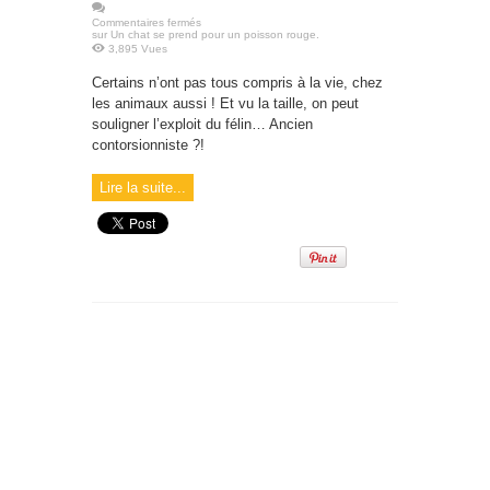
Commentaires fermés
sur Un chat se prend pour un poisson rouge.
3,895 Vues
Certains n’ont pas tous compris à la vie, chez
les animaux aussi ! Et vu la taille, on peut
souligner l’exploit du félin… Ancien
contorsionniste ?!
Lire la suite...