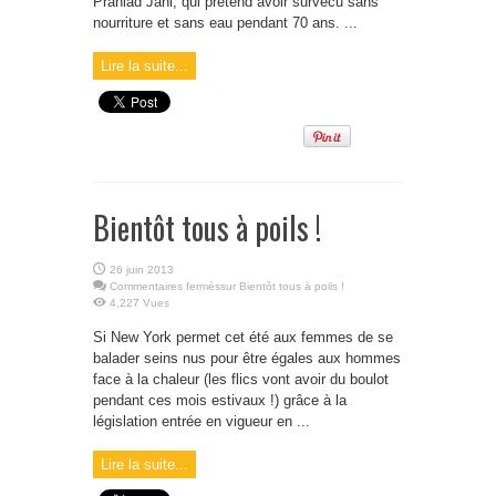
Prahlad Jani, qui prétend avoir survécu sans
nourriture et sans eau pendant 70 ans. ...
Lire la suite...
Bientôt tous à poils !
26 juin 2013
Commentaires fermés
sur Bientôt tous à poils !
4,227 Vues
Si New York permet cet été aux femmes de se
balader seins nus pour être égales aux hommes
face à la chaleur (les flics vont avoir du boulot
pendant ces mois estivaux !) grâce à la
législation entrée en vigueur en ...
Lire la suite...