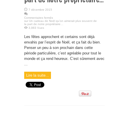
7 décembre 2015
Commentaires fermés
sur Un cadeau de Noël qu’on aimerait plus souvent de
la part de notre propriétaire…
3,983 Vues
Les fêtes approchent et certains sont déjà
envahis par l’esprit de Noël, et ça fait du bien.
Penser un peu à son prochain dans cette
période particulière, c’est agréable pour tout le
monde et ça rend heureux. C’est sûrement avec
...
Lire la suite...