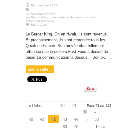
30 novembre 2015
Commentaires fermés
sur Burger King : une stratégie de communication
proche de ses fans.
5,842 Vues
Le Burger King. On en rêvait, ils sont revenus.
Et prochainement, ils vont reprendre tous les
Quick en France. Son arrivée était tellement
attendue que le célèbre Fast Food à décidé de
baser sa communication là dessus. Bon ok, ...
Lire la suite...
« Début
...
10
20
Page 42 sur 133
30
«
42
40
41
43
44
»
50
60
70
...
Fin »