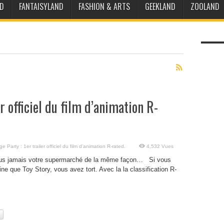
D
FANTAISYLAND
FASHION & ARTS
GEEKLAND
ZOOLAND
r officiel du film d’animation R-
 Party : 1er trailer officiel du film d’animation R-rated.
4,532 Vues
 plus jamais votre supermarché de la même façon… Si vous
ne que Toy Story, vous avez tort. Avec la la classification R-