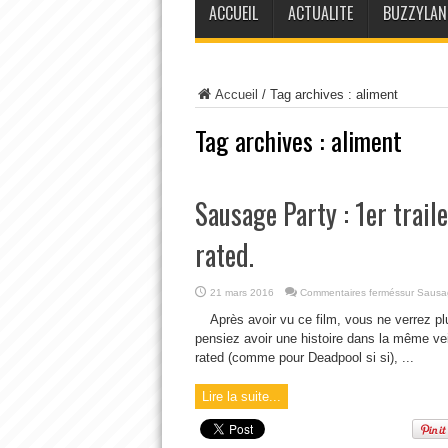
ACCUEIL
ACTUALITE
BUZZYLAN
Accueil
/
Tag archives : aliment
Tag archives :
aliment
Sausage Party : 1er traile
rated.
21 mars 2016
Commentaires fermés
sur Sausage
Après avoir vu ce film, vous ne verrez
pensiez avoir une histoire dans la même vei
rated (comme pour Deadpool si si), ...
Lire la suite...