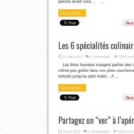
passés avant vous… ...
Lire la suite...
Les 6 spécialités culinair
12 juillet 2013
1 commentaire
7,569 Vue
Les êtres humains mangent parfois des c
même pas goûter dans vos pires cauchemar
torturés jusqu’au petit matin… A ...
Lire la suite...
Partagez un “ver” à l’apér
29 juin 2013
2 commentaires
6,942 Vues