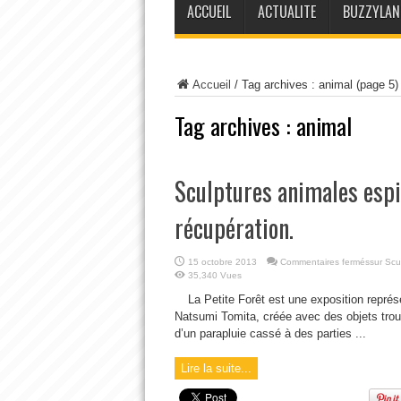
ACCUEIL
ACTUALITE
BUZZYLAN
Accueil
/
Tag archives : animal
(page 5)
Tag archives :
animal
Sculptures animales espi
récupération.
15 octobre 2013
Commentaires fermés
sur Scu
35,340 Vues
La Petite Forêt est une exposition représ
Natsumi Tomita, créée avec des objets trou
d’un parapluie cassé à des parties ...
Lire la suite...