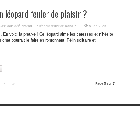
 léopard feuler de plaisir ?
Avez-vous déjà entendu un léopard feuler de plaisir ?
5,366 Vues
 En voici la preuve ! Ce léopard aime les caresses et n’hésite
hat pourrait le faire en ronronnant. Félin solitaire et
7
»
Page 5 sur 7