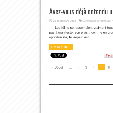
Avez-vous déjà entendu un
18 septembre 2013
Commentaires fermés
sur 
Les félins se ressemblent vraiment tous.
pas à manifester son plaisir, comme un gros c
opportuniste, le léopard est ...
Lire la suite...
5
« Début
...
«
3
4
6