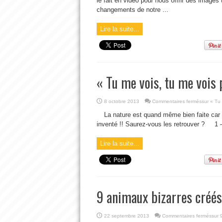
le fait en vidéo pour nous offrir des images 
changements de notre ...
Lire la suite...
« Tu me vois, tu me vois 
8 octobre 2013
Commentaires fermés
sur « Tu 
La nature est quand même bien faite car
inventé !! Saurez-vous les retrouver ? 1
Lire la suite...
9 animaux bizarres créés 
22 septembre 2013
Commentaires fermés
sur 