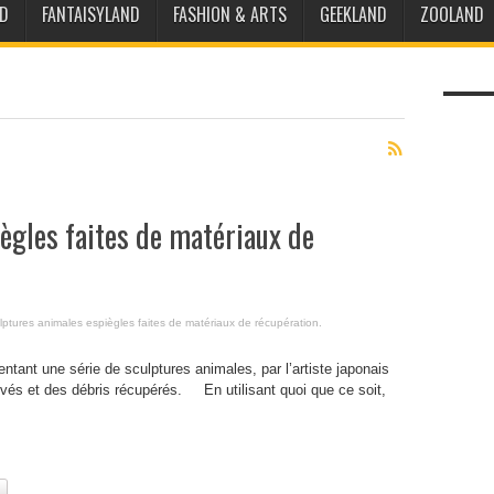
D
FANTAISYLAND
FASHION & ARTS
GEEKLAND
ZOOLAND
ègles faites de matériaux de
lptures animales espiègles faites de matériaux de récupération.
entant une série de sculptures animales, par l’artiste japonais
vés et des débris récupérés. En utilisant quoi que ce soit,