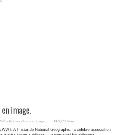
 en image.
WWf a fêté ses 40 ans en image.
5,708 Vues
la WWT. A l’instar de National Geographic, la célèbre association