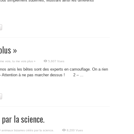
tout simplement sublimes, illustrant ainsi les différents
plus »
me vois, tu me vois plus »
5,607 Vues
 nos amis les bêtes sont des experts en camouflage. On a rien
 – Attention à ne pas marcher dessus ! 2 – ...
par la science.
9 animaux bizarres créés par la science.
8,200 Vues