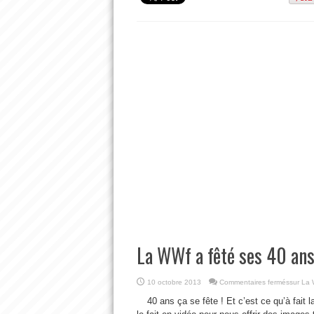
La WWf a fêté ses 40 ans
10 octobre 2013
Commentaires fermés
sur La 
40 ans ça se fête ! Et c’est ce qu’à fait 