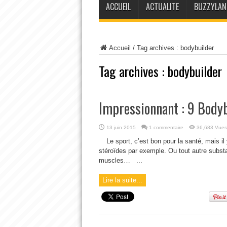
ACCUEIL
ACTUALITE
BUZZYLAN
Accueil
/
Tag archives : bodybuilder
Tag archives :
bodybuilder
Impressionnant : 9 Bodyb
13 juin 2015
1 commentaire
36,683 Vues
Le sport, c’est bon pour la santé, mais il
stéroïdes par exemple. Ou tout autre substa
muscles… ...
Lire la suite...