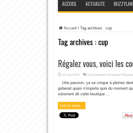
ACCUEIL
ACTUALITE
BUZZYLAN
Accueil
/
Tag archives : cup
Tag archives :
cup
Régalez vous, voici les c
13 mai 2016
Commentaires fermés
sur Régalez
Une passion, ça se croque à pleines den
goberait quasi n’importe quoi du moment que 
sûrement dit cette boutique ...
Lire la suite...