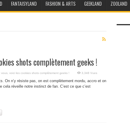
D
FANTAISYLAND
FASHION & ARTS
GEEKLAND
ZOOLAND
ookies shots complètement geeks !
 vous, voici les cookies shots complètement geeks !
3,348 Vues
ts. On n’y résiste pas, on est complètement mordu, accro et on
cela réveille notre instinct de fan. C’est ce que c’est