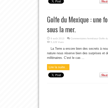
Golfe du Mexique : une f
sous la mer.
9 août 2013
Commentaires fermés
sur Golfe d
5,126 Vues
La Terre a encore bien des secrets à nou
nature nous réserve bien des surprises et 
millénaires. C’est le cas ...
Lire la suite...