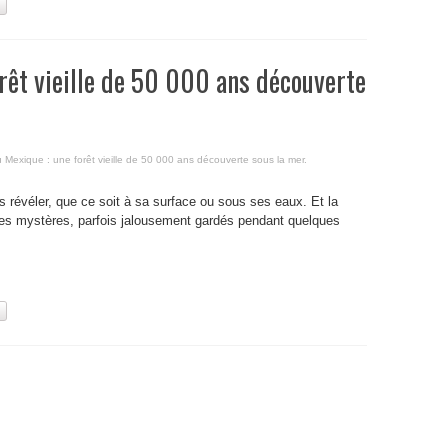
orêt vieille de 50 000 ans découverte
u Mexique : une forêt vieille de 50 000 ans découverte sous la mer.
s révéler, que ce soit à sa surface ou sous ses eaux. Et la
des mystères, parfois jalousement gardés pendant quelques