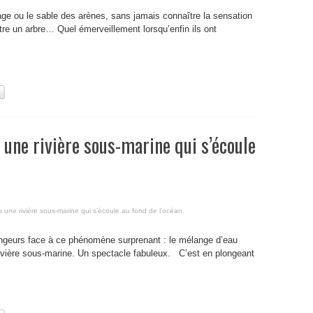
ge ou le sable des arènes, sans jamais connaître la sensation
ntre un arbre… Quel émerveillement lorsqu’enfin ils ont
 une rivière sous-marine qui s’écoule
une rivière sous-marine qui s’écoule au fond de l’océan.
ongeurs face à ce phénomène surprenant : le mélange d’eau
rivière sous-marine. Un spectacle fabuleux. C’est en plongeant