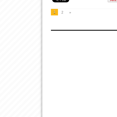
1
2
»