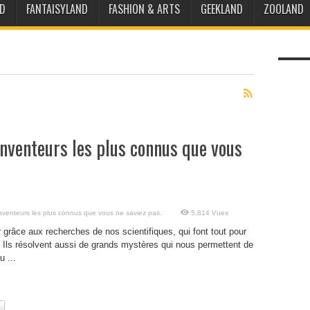
D
FANTAISYLAND
FASHION & ARTS
GEEKLAND
ZOOLAND
inventeurs les plus connus que vous
inventeurs les plus connus que vous ne saviez pas.
5,814 Vues
 grâce aux recherches de nos scientifiques, qui font tout pour
e. Ils résolvent aussi de grands mystères qui nous permettent de
 ...