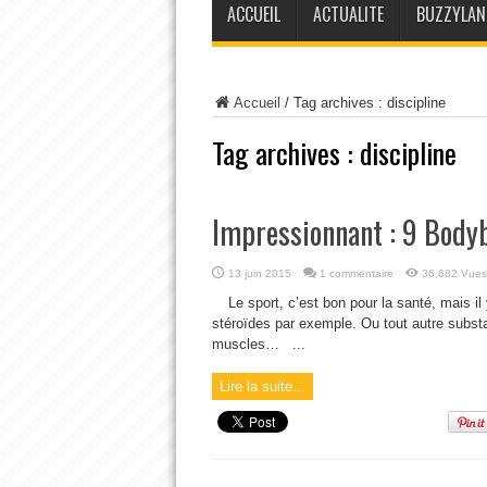
ACCUEIL
ACTUALITE
BUZZYLAN
Accueil
/
Tag archives : discipline
Tag archives :
discipline
Impressionnant : 9 Bodyb
13 juin 2015
1 commentaire
36,682 Vues
Le sport, c’est bon pour la santé, mais il
stéroïdes par exemple. Ou tout autre substa
muscles… ...
Lire la suite...