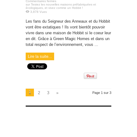
Commentaires fermés
sur Testez les nouvelles maisons préfabriquées et
écologiques, et vivez comme un Hobbit !
3,878 Vues
Les fans du Seigneur des Anneaux et du Hobbit
vont être extatiques ! Ils vont bientôt pouvoir
vivre dans une maison de Hobbit si le coeur leur
en dit. Grâce à Green Magic Homes et dans un
total respect de l’environnement, vous ...
Lire la suite...
1
2
3
»
Page 1 sur 3