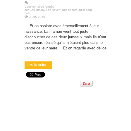
Commentaires fermés
sur Ces jumeaux ne savent pas encore qu’ils sont
nés…
3,965 Vues
… Et on assiste avec émerveillement à leur
naissance. La maman vient tout juste
d’accoucher de ces deux jumeaux mais ils n’ont
pas encore réalisé qu’ils n’étaient plus dans le
ventre de leur mère. Et on regarde avec délice
...
Lire la suite...