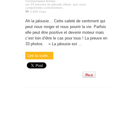
Commentaires fermés
sur 33 preuves de jalousie ultime, que vous
comprendrez certainement…
3,559 Vues
Ah la jalousie… Cette saleté de sentiment qui
peut nous ronger et nous pourrir la vie. Parfois
elle peut être positive et devenir moteur mais
c’est loin d’être le cas pour tous ! La preuve en
33 photos. « La jalousie est ...
Lire la suite...