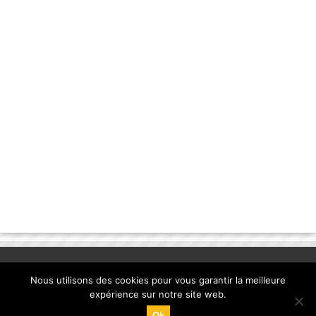
Nous utilisons des cookies pour vous garantir la meilleure
expérience sur notre site web.
Ok
© Copyright 2013, la-banane-qui-parle.com. |
mentions