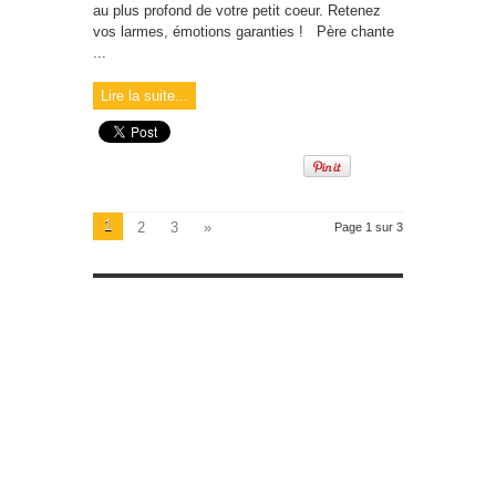
au plus profond de votre petit coeur. Retenez
vos larmes, émotions garanties ! Père chante
...
Lire la suite...
1
2
3
»
Page 1 sur 3