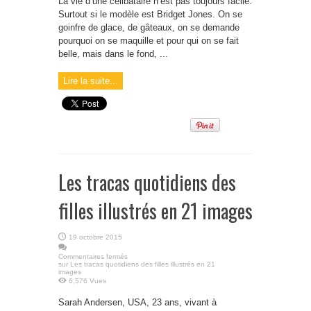
La vie d’une célibataire n’est pas toujours facile.
Surtout si le modèle est Bridget Jones. On se
goinfre de glace, de gâteaux, on se demande
pourquoi on se maquille et pour qui on se fait
belle, mais dans le fond, ...
Lire la suite...
Les tracas quotidiens des
filles illustrés en 21 images
19 octobre 2015
Commentaires fermés
sur Les tracas quotidiens des filles illustrés en 21
images
6,576 Vues
Sarah Andersen, USA, 23 ans, vivant à