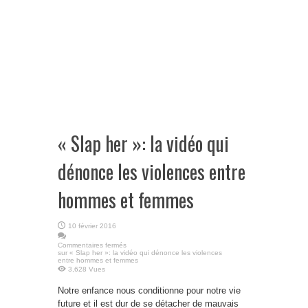
« Slap her »: la vidéo qui
dénonce les violences entre
hommes et femmes
10 février 2016
Commentaires fermés
sur « Slap her »: la vidéo qui dénonce les violences
entre hommes et femmes
3,628 Vues
Notre enfance nous conditionne pour notre vie
future et il est dur de se détacher de mauvais