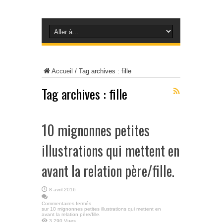
Accueil
/
Tag archives : fille
Tag archives :
fille
10 mignonnes petites
illustrations qui mettent en
avant la relation père/fille.
8 avril 2016
Commentaires fermés
sur 10 mignonnes petites illustrations qui mettent en
avant la relation père/fille.
3,290 Vues