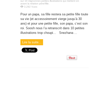
sur 10 mignonnes petites illustrations qui mettent en
avant la relation père/fille.
3,292 Vues
Pour un papa, sa fille restera sa petite fille toute
sa vie (et accessoirement vierge jusqu’à 30
ans) et pour une petite fille, son papa, c’est son
roi. Soosh nous l’a retranscrit dans 10 petites
illustrations trop choupi… Snezhana ...
Lire la suite...