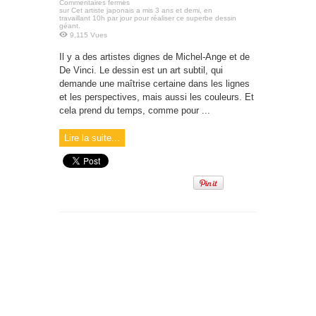
Commentaires fermés
sur Cet artiste japonais a mis 3 ans et demi, en
travaillant 10h par jour pour réaliser ce superbe dessin
géant.
9,115 Vues
Il y a des artistes dignes de Michel-Ange et de
De Vinci. Le dessin est un art subtil, qui
demande une maîtrise certaine dans les lignes
et les perspectives, mais aussi les couleurs. Et
cela prend du temps, comme pour ...
Lire la suite...