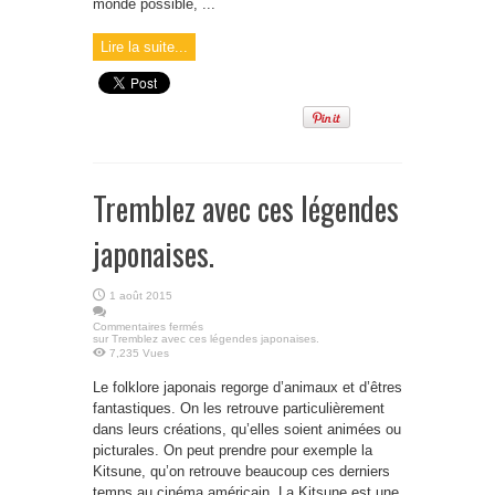
monde possible, ...
Lire la suite...
Tremblez avec ces légendes
japonaises.
1 août 2015
Commentaires fermés
sur Tremblez avec ces légendes japonaises.
7,235 Vues
Le folklore japonais regorge d’animaux et d’êtres
fantastiques. On les retrouve particulièrement
dans leurs créations, qu’elles soient animées ou
picturales. On peut prendre pour exemple la
Kitsune, qu’on retrouve beaucoup ces derniers
temps au cinéma américain. La Kitsune est une