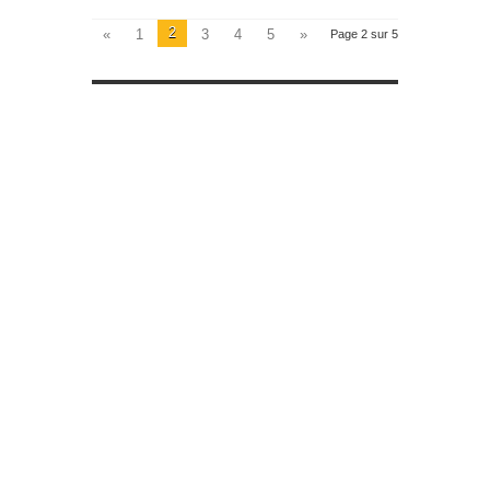
2
«
1
3
4
5
»
Page 2 sur 5