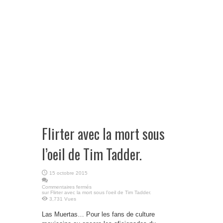
Flirter avec la mort sous
l’oeil de Tim Tadder.
15 octobre 2015
Commentaires fermés
sur Flirter avec la mort sous l’oeil de Tim Tadder.
3,731 Vues
Las Muertas… Pour les fans de culture