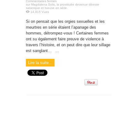
Commentaires fermés
sur Magdalena Solis, la prostituée devenue déesse
satanique et tueuse en série.
14,915 Vues
Si on pensait que les orgies sexuelles et les
meurtres en série étaient l’apanage des
hommes, détrompez-vous ! Certaines femmes
ont su également faire preuve de violence à
travers l’histoire, et on peut dire que leur sillage
est sanglant… ...
Lire la suite...