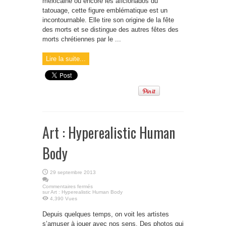
mexicaine ou encore les aficionados du
tatouage, cette figure emblématique est un
incontournable. Elle tire son origine de la fête
des morts et se distingue des autres fêtes des
morts chrétiennes par le ...
Lire la suite...
Art : Hyperealistic Human
Body
29 septembre 2013
Commentaires fermés
sur Art : Hyperealistic Human Body
4,390 Vues
Depuis quelques temps, on voit les artistes
s’amuser à jouer avec nos sens. Des photos qui