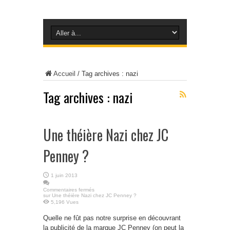
Accueil
/
Tag archives : nazi
Tag archives :
nazi
Une théière Nazi chez JC
Penney ?
1 juin 2013
Commentaires fermés
sur Une théière Nazi chez JC Penney ?
5,196 Vues
Quelle ne fût pas notre surprise en découvrant
la publicité de la marque JC Penney (on peut la