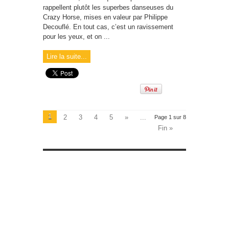
rappellent plutôt les superbes danseuses du
Crazy Horse, mises en valeur par Philippe
Decouflé. En tout cas, c’est un ravissement
pour les yeux, et on ...
Lire la suite...
1
2
3
4
5
»
...
Page 1 sur 8
Fin »