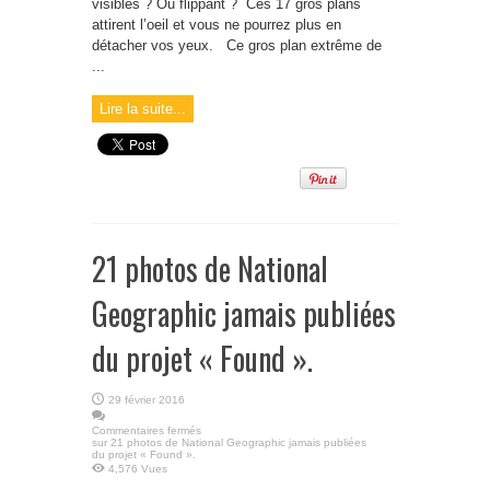
visibles ? Ou flippant ? Ces 17 gros plans
attirent l’oeil et vous ne pourrez plus en
détacher vos yeux. Ce gros plan extrême de
...
Lire la suite...
21 photos de National
Geographic jamais publiées
du projet « Found ».
29 février 2016
Commentaires fermés
sur 21 photos de National Geographic jamais publiées
du projet « Found ».
4,576 Vues