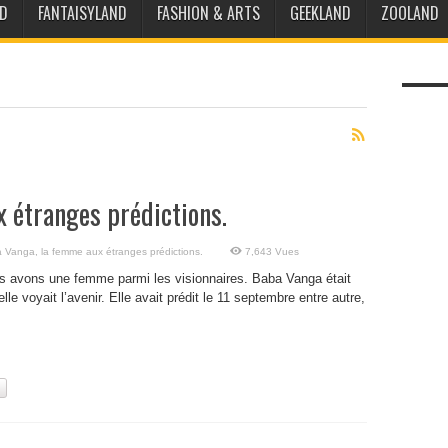
D
FANTAISYLAND
FASHION & ARTS
GEEKLAND
ZOOLAND
 étranges prédictions.
 Vanga, la femme aux étranges prédictions.
7,643 Vues
s avons une femme parmi les visionnaires. Baba Vanga était
lle voyait l’avenir. Elle avait prédit le 11 septembre entre autre,