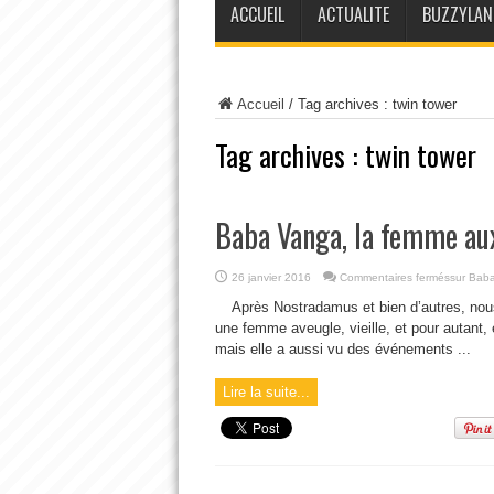
ACCUEIL
ACTUALITE
BUZZYLAN
Accueil
/
Tag archives : twin tower
Tag archives :
twin tower
Baba Vanga, la femme aux
26 janvier 2016
Commentaires fermés
sur Baba
Après Nostradamus et bien d’autres, nou
une femme aveugle, vieille, et pour autant, e
mais elle a aussi vu des événements ...
Lire la suite...