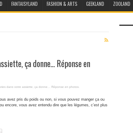
D
FANTAISYLAND
FASHION & ARTS
GEEKLAND
ZOOLAND
assiette, ça donne… Réponse en
ories dans votre assiette, ça donne… Réponse en photos.
vous avez pris du poids ou non, si vous pouvez manger ça ou
 ou encore, vous avez entendu dire que les légumes, c’est plus