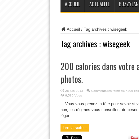
ACCUEIL
ACTUALITE
BUZZYLAN
Accueil
/
Tag archives : wisegeek
Tag archives :
wisegeek
200 calories dans votre 
photos.
26 juin 2013
Commentaires fermés
sur 200 cal
6,580 Vues
Vous vous prenez la tête pour savoir si 
non, les régimes vous conseillent de peser
léger… ...
Lire la suite...