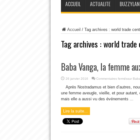
ACCUEIL
ACTUALITE
BUZZYLAN
Accueil
/
Tag archives : world trade cent
Tag archives :
world trade 
Baba Vanga, la femme aux
26 janvier 2016
Commentaires fermés
sur Baba
Après Nostradamus et bien d’autres, nou
une femme aveugle, vieille, et pour autant, e
mais elle a aussi vu des événements ...
Lire la suite...