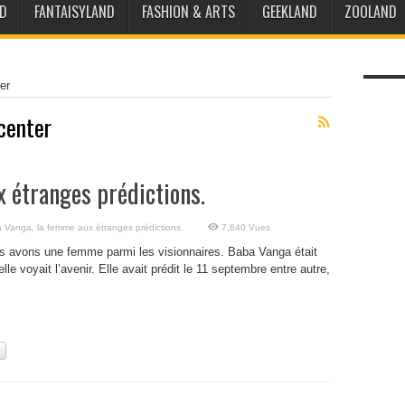
D
FANTAISYLAND
FASHION & ARTS
GEEKLAND
ZOOLAND
er
center
 étranges prédictions.
 Vanga, la femme aux étranges prédictions.
7,640 Vues
s avons une femme parmi les visionnaires. Baba Vanga était
lle voyait l’avenir. Elle avait prédit le 11 septembre entre autre,