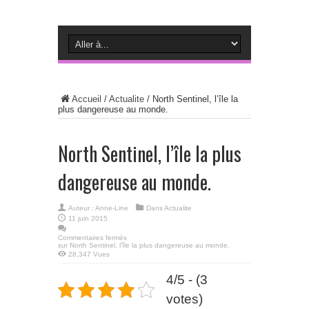
Accueil
/
Actualite
/
North Sentinel, l’île la
plus dangereuse au monde.
North Sentinel, l’île la plus
dangereuse au monde.
Auteur :
Anne-Line
Dans
Actualite
11 juin 2015
Commentaires fermés
sur North Sentinel, l’île la plus dangereuse au monde.
28,347 Vues
4/5 - (3
votes)