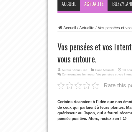
ACCUEIL
ACTUALITE
BUZZYLAN
Accueil
/
Actualite
/
Vos pensées et vos 
Vos pensées et vos inten
vous entoure.
Auteur :
Anne-Line
Dans
Actualite
13 aoû
Commentaires fermés
sur Vos pensées et vos intent
Rate this p
Certains ricanaient à l’idée que nos émo
de ceux qui parlaient à leurs plantes. M
guérisseur au Japon, qui a fourni récem
pensée positive. Alors, restez zen ! 😉