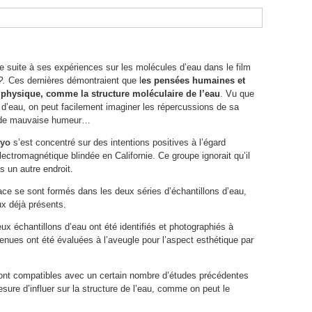
e suite à ses expériences sur les molécules d’eau dans le film
?.
Ces dernières démontraient que l
es pensées humaines et
té physique, comme la structure moléculaire de l’eau
. Vu que
au, on peut facilement imaginer les répercussions de sa
re de mauvaise humeur…
kyo
s’est concentré sur des intentions positives à l’égard
lectromagnétique blindée en Californie. Ce groupe ignorait qu’il
s un autre endroit.
ce se sont formés dans les deux séries d’échantillons d’eau,
ux déjà présents.
ux échantillons d’eau ont été identifiés et photographiés à
tenues ont été évaluées à l’aveugle pour l’aspect esthétique par
 sont compatibles avec un certain nombre d’études précédentes
esure d’influer sur la structure de l’eau, comme on peut le