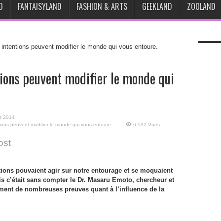
D
FANTAISYLAND
FASHION & ARTS
GEEKLAND
ZOOLAND
intentions peuvent modifier le monde qui vous entoure.
tions peuvent modifier le monde qui
t 2014
ions peuvent modifier le monde qui vous entoure.
6,592 Vues
ost
tions pouvaient agir sur notre entourage et se moquaient
ais c’était sans compter le Dr. Masaru Emoto, chercheur et
ment de nombreuses preuves quant à l’influence de la