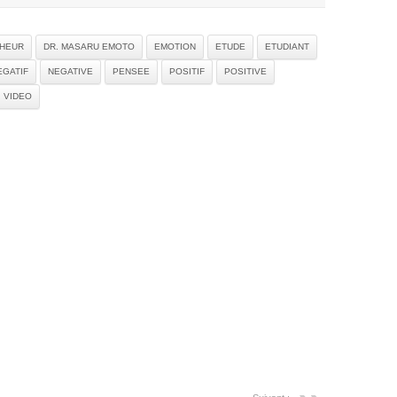
HEUR
DR. MASARU EMOTO
EMOTION
ETUDE
ETUDIANT
EGATIF
NEGATIVE
PENSEE
POSITIF
POSITIVE
VIDEO