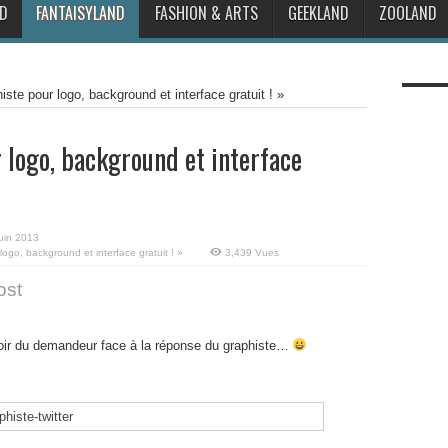
D
FANTAISYLAND
FASHION & ARTS
GEEKLAND
ZOOLAND
ste pour logo, background et interface gratuit ! »
 logo, background et interface
juin 2013
ogo, background et interface gratuit ! »
3,439 Vues
ost
oir du demandeur face à la réponse du graphiste…