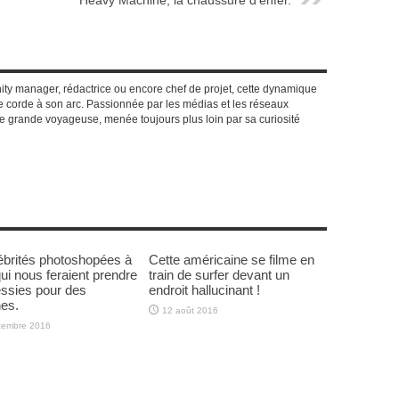
Heavy Machine, la chaussure d’enfer.
y manager, rédactrice ou encore chef de projet, cette dynamique
 corde à son arc. Passionnée par les médias et les réseaux
e grande voyageuse, menée toujours plus loin par sa curiosité
ébrités photoshopées à
Cette américaine se filme en
qui nous feraient prendre
train de surfer devant un
ssies pour des
endroit hallucinant !
nes.
12 août 2016
tembre 2016