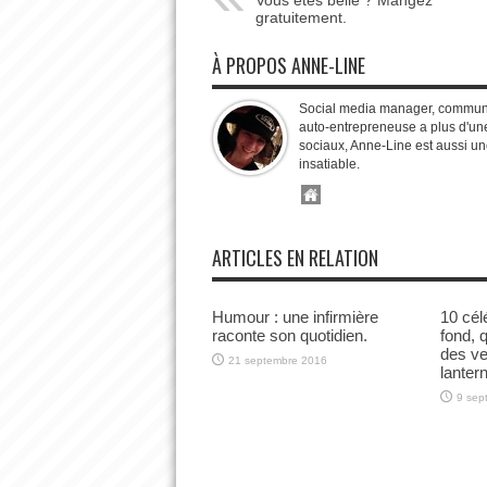
Vous êtes belle ? Mangez
gratuitement.
À PROPOS ANNE-LINE
Social media manager, communit
auto-entrepreneuse a plus d'une
sociaux, Anne-Line est aussi un
insatiable.
ARTICLES EN RELATION
Humour : une infirmière
10 cél
raconte son quotidien.
fond, 
des ve
21 septembre 2016
lanter
9 sep