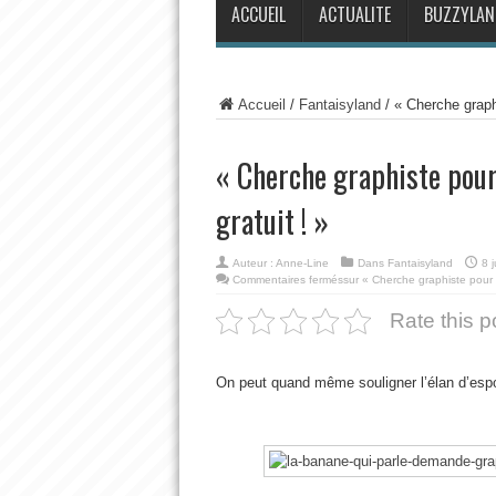
ACCUEIL
ACTUALITE
BUZZYLAN
Accueil
/
Fantaisyland
/
« Cherche graphi
« Cherche graphiste pour
gratuit ! »
Auteur :
Anne-Line
Dans
Fantaisyland
8 
Commentaires fermés
sur « Cherche graphiste pour l
Rate this p
On peut quand même souligner l’élan d’esp