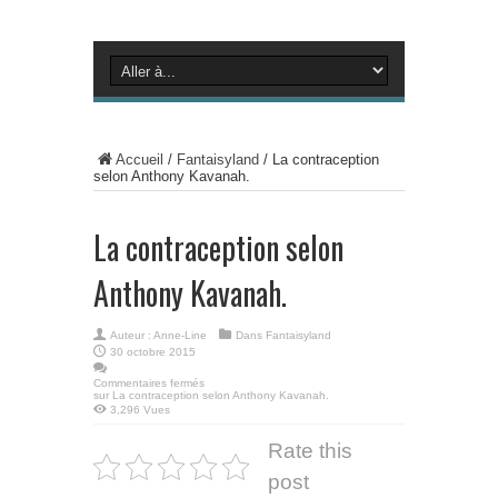
Accueil
/
Fantaisyland
/
La contraception
selon Anthony Kavanah.
La contraception selon
Anthony Kavanah.
Auteur :
Anne-Line
Dans
Fantaisyland
30 octobre 2015
Commentaires fermés
sur La contraception selon Anthony Kavanah.
3,296 Vues
Rate this
post