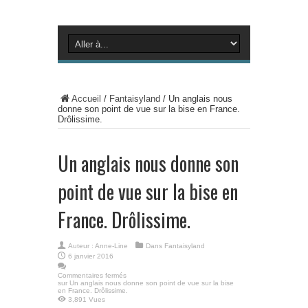
Accueil
/
Fantaisyland
/
Un anglais nous
donne son point de vue sur la bise en France.
Drôlissime.
Un anglais nous donne son
point de vue sur la bise en
France. Drôlissime.
Auteur :
Anne-Line
Dans
Fantaisyland
6 janvier 2016
Commentaires fermés
sur Un anglais nous donne son point de vue sur la bise
en France. Drôlissime.
3,891 Vues