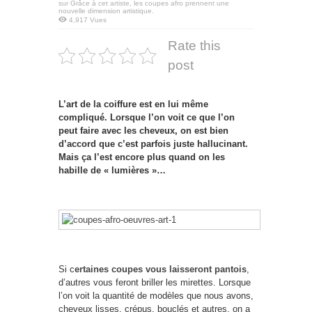
sur Grâce à cet artiste, les coupes afro prennent une
nouvelle dimension artistique.
4,917 Vues
Rate this
post
L’art de la coiffure est en lui même
compliqué. Lorsque l’on voit ce que l’on
peut faire avec les cheveux, on est bien
d’accord que c’est parfois juste hallucinant.
Mais ça l’est encore plus quand on les
habille de « lumières »…
Si c
ertaines coupes vous laisseront pantois
,
d’autres vous feront briller les mirettes. Lorsque
l’on voit la quantité de modèles que nous avons,
cheveux lisses, crépus, bouclés et autres, on a