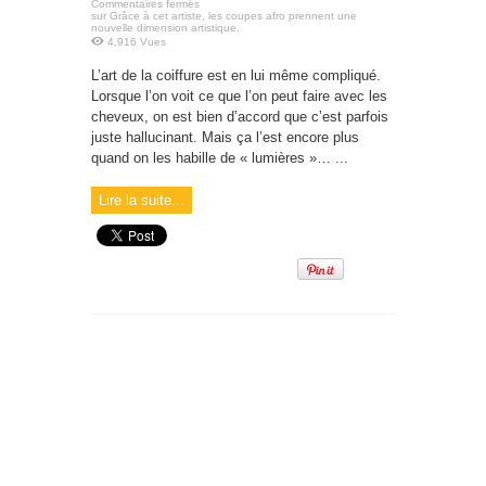
Commentaires fermés
sur Grâce à cet artiste, les coupes afro prennent une
nouvelle dimension artistique.
4,916 Vues
L’art de la coiffure est en lui même compliqué.
Lorsque l’on voit ce que l’on peut faire avec les
cheveux, on est bien d’accord que c’est parfois
juste hallucinant. Mais ça l’est encore plus
quand on les habille de « lumières »… ...
Lire la suite...