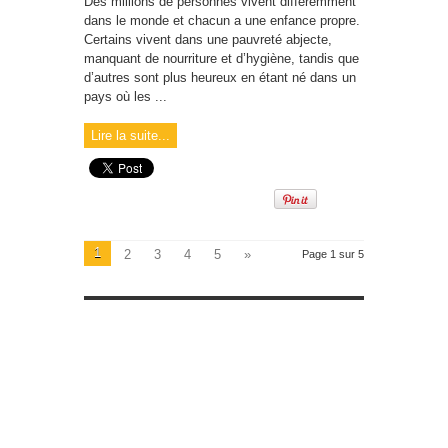
Des millions de personnes vivent différemment
dans le monde et chacun a une enfance propre.
Certains vivent dans une pauvreté abjecte,
manquant de nourriture et d’hygiène, tandis que
d’autres sont plus heureux en étant né dans un
pays où les ...
Lire la suite...
1
2
3
4
5
»
Page 1 sur 5