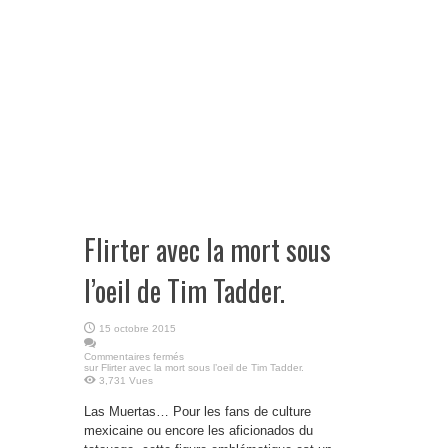
Flirter avec la mort sous
l’oeil de Tim Tadder.
15 octobre 2015
Commentaires fermés
sur Flirter avec la mort sous l’oeil de Tim Tadder.
3,731 Vues
Las Muertas… Pour les fans de culture
mexicaine ou encore les aficionados du