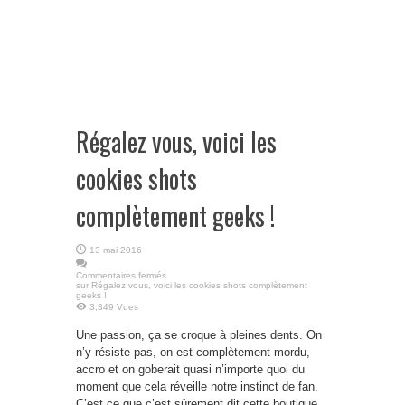
Régalez vous, voici les
cookies shots
complètement geeks !
13 mai 2016
Commentaires fermés
sur Régalez vous, voici les cookies shots complètement
geeks !
3,349 Vues
Une passion, ça se croque à pleines dents. On
n’y résiste pas, on est complètement mordu,
accro et on goberait quasi n’importe quoi du
moment que cela réveille notre instinct de fan.
C’est ce que c’est sûrement dit cette boutique