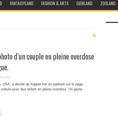
D
FANTAISYLAND
FASHION & ARTS
GEEKLAND
ZOOLAND
 photo d’un couple en pleine overdose
gue.
33 Vues
o, USA, a décidé de frapper fort en publiant sur le page
voiture avec leur enfant en pleine overdose. Un geste