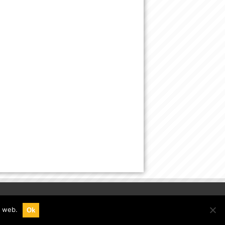
e web.
Ok