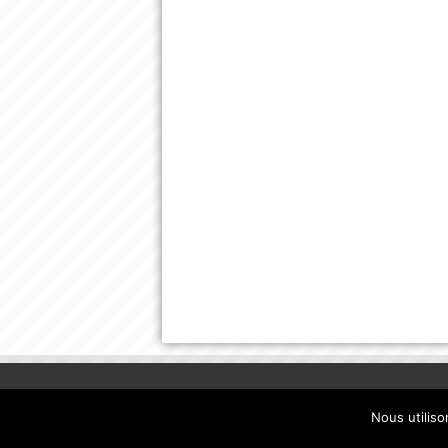
Nous utiliso
© Copyright 2013, la-banane-qui-parle.com. |
mentions légale