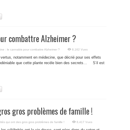
our combattre Alzheimer ?
ine : le cannabis pour combattre Alzheimer ?
8,162 Vues
 vertus, notamment en médecine, que décrié pour ses effets
indéniable que cette plante recèle bien des secrets… S’il est
gros gros problèmes de famille !
rités qui ont des gros gros problèmes de famille !
6,417 Vues
 les célébrités ont la vie douce, sont nées dans du coton et