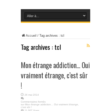
Accueil
/
Tag archives : tcl
Tag archives :
tcl
Mon étrange addiction… Oui
vraiment étrange, c’est sûr
!
26 mai 2014
Commentaires fermés
sur Mon étrange addiction… Oui vraiment étrange,
c’est sûr !
11,007 Vues