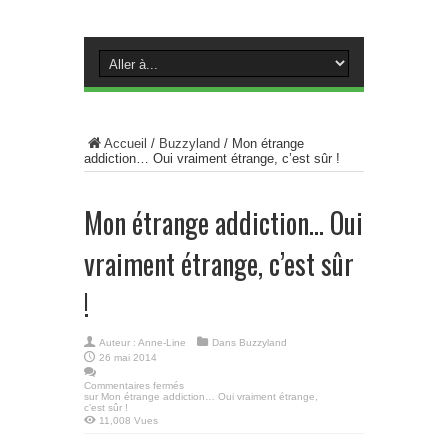
Accueil
/
Buzzyland
/
Mon étrange
addiction… Oui vraiment étrange, c’est sûr !
Mon étrange addiction… Oui
vraiment étrange, c’est sûr
!
Auteur :
Anne-Line
Dans
Buzzyland
26 mai 2014
Commentaires fermés
sur Mon étrange addiction… Oui vraiment étrange,
c’est sûr !
11,008 Vues