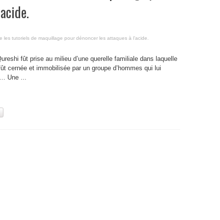
acide.
se les tutoriels de maquillage pour dénoncer les attaques à l’acide.
eshi fût prise au milieu d’une querelle familiale dans laquelle
e fût cernée et immobilisée par un groupe d’hommes qui lui
e… Une ...