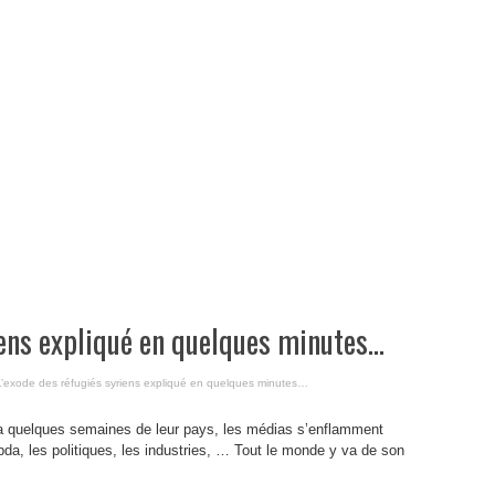
iens expliqué en quelques minutes…
L’exode des réfugiés syriens expliqué en quelques minutes…
y a quelques semaines de leur pays, les médias s’enflamment
da, les politiques, les industries, … Tout le monde y va de son