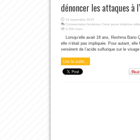
dénoncer les attaques à l’
18 septembre 2015
Commentaires fermés
sur Cette jeune indienne utili
4,506 Vues
Lorsqu’elle avait 18 ans, Reshma Bano Qur
elle n’était pas impliquée. Pour autant, ell
versèrent de l’acide sulfurique sur le visag
Lire la suite...