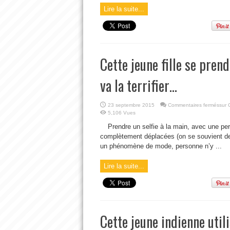
Lire la suite...
Cette jeune fille se prend
va la terrifier…
23 septembre 2015
Commentaires fermés
sur 
5,106 Vues
Prendre un selfie à la main, avec une perc
complètement déplacées (on se souvient de
un phénomène de mode, personne n’y ...
Lire la suite...
Cette jeune indienne util