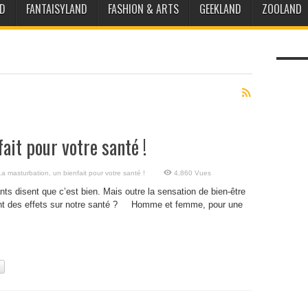
D
FANTAISYLAND
FASHION & ARTS
GEEKLAND
ZOOLAND
ait pour votre santé !
La masturbation, un bienfait pour votre santé !
4,860 Vues
ants disent que c’est bien. Mais outre la sensation de bien-être
lement des effets sur notre santé ? Homme et femme, pour une