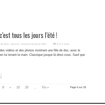
’est tous les jours l’été !
de rêve : pour lui, c’est tous les jours l’été !
5,171 Vues
des vidéos et des photos montrant une fille de dos, avec le
en lui tenant la main. Classique jusque là direz-vous. Sauf que
8
»
10
20
...
Fin »
Page 6 sur 28