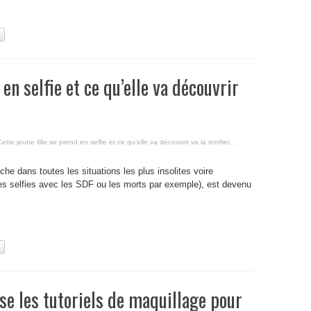
 en selfie et ce qu’elle va découvrir
Cette jeune fille se prend en selfie et ce qu’elle va découvrir va la terrifier…
he dans toutes les situations les plus insolites voire
s selfies avec les SDF ou les morts par exemple), est devenu
ise les tutoriels de maquillage pour