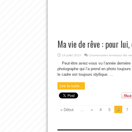
Ma vie de rêve : pour lui, c
18 juillet 2015
Commentaires fermés
sur Ma vie 
Peut-être aviez-vous vu l’année dernière 
photographe qui l’a prend en photo toujours 
le cadre est toujours idyllique. ...
Lire la suite...
6
« Début
...
«
4
5
7