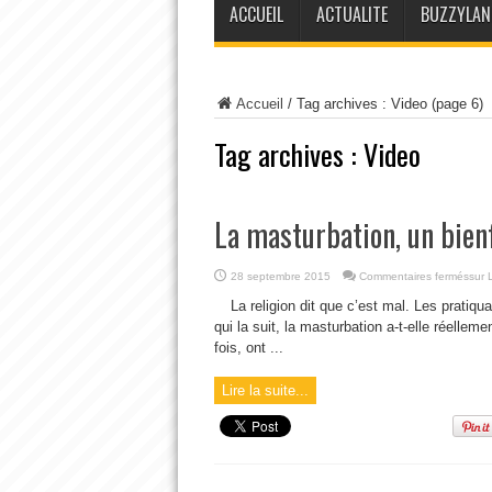
ACCUEIL
ACTUALITE
BUZZYLAN
Accueil
/
Tag archives : Video
(page 6)
Tag archives :
Video
La masturbation, un bienf
28 septembre 2015
Commentaires fermés
sur 
La religion dit que c’est mal. Les pratiqu
qui la suit, la masturbation a-t-elle réel
fois, ont ...
Lire la suite...