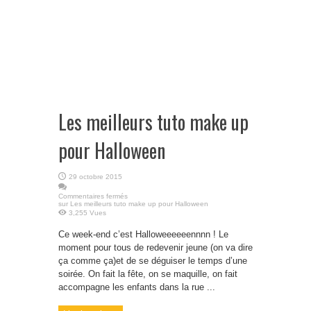
Les meilleurs tuto make up
pour Halloween
29 octobre 2015
Commentaires fermés
sur Les meilleurs tuto make up pour Halloween
3,255 Vues
Ce week-end c’est Halloweeeeeennnn ! Le
moment pour tous de redevenir jeune (on va dire
ça comme ça)et de se déguiser le temps d’une
soirée. On fait la fête, on se maquille, on fait
accompagne les enfants dans la rue ...