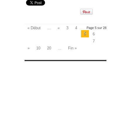
« Début
...
«
3
4
Page 5 sur 28
5
6
7
»
10
20
...
Fin »