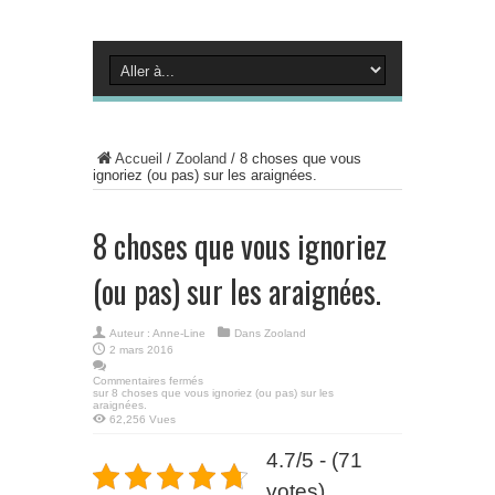
Accueil
/
Zooland
/
8 choses que vous
ignoriez (ou pas) sur les araignées.
8 choses que vous ignoriez
(ou pas) sur les araignées.
Auteur :
Anne-Line
Dans
Zooland
2 mars 2016
Commentaires fermés
sur 8 choses que vous ignoriez (ou pas) sur les
araignées.
62,256 Vues
4.7/5 - (71
votes)