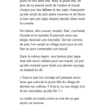
jeune et très belle fille. Mais la jeune fille, en
plus de sa beauté avait de l’ardeur et tissait
chaque jour des
kilims
et des tapis chatoyants
qu’elle ornait de jolis petits insectes et de fleurs
si bien que ses tapis étaient réputés dans toute
la contrée.
De même, elle cousait, brodait, filait, crochetait,
tricotait et le moindre fil passant entre ses
doigts devenait une merveille. De loin comme
de près l’on venait au village juste pour la voir
filer ou pour contempler son travail.
Dans la même région, une femme plus âgée
était elle aussi célèbre pour son travail, un jour
qu’elle montrait avec fierté son dernier ouvrage
un badaud lui dit :
« Sais-tu que ton ouvrage est presque aussi
beau que celui-de la jeune fille du village de
derrière les collines ? N’as-tu vu ses doigts d’or
et les merveilles qu’elle file ? »
La vieille ne voulut croire un mot de ce que
disait cet homme.