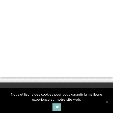
Nous utilisons des cookies pour vous garantir la meilleure
expérience sur notre site web.
Ok
© Copyright 2013, la-banane-qui-parle.com. |
mentions
légales
| Création
CO-F4