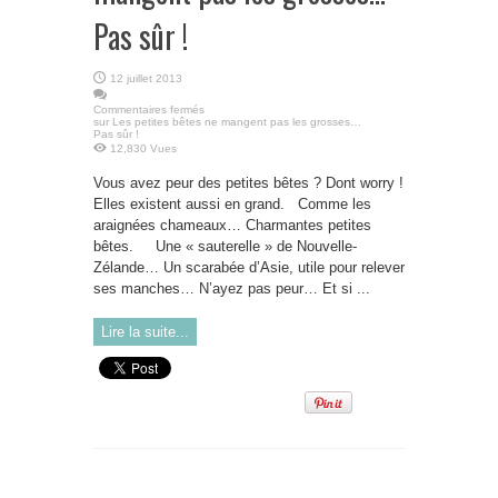
Pas sûr !
12 juillet 2013
Commentaires fermés
sur Les petites bêtes ne mangent pas les grosses…
Pas sûr !
12,830 Vues
Vous avez peur des petites bêtes ? Dont worry !
Elles existent aussi en grand. Comme les
araignées chameaux… Charmantes petites
bêtes. Une « sauterelle » de Nouvelle-
Zélande… Un scarabée d’Asie, utile pour relever
ses manches… N’ayez pas peur… Et si ...
Lire la suite...