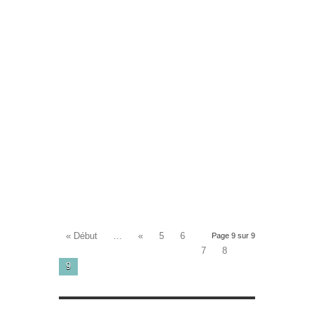
« Début
...
«
5
6
Page 9 sur 9
7
8
9