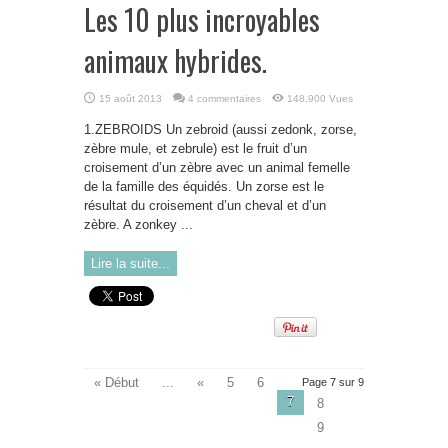
Les 10 plus incroyables
animaux hybrides.
15 août 2013
4 commentaires
148,900 Vues
1.ZEBROIDS Un zebroid (aussi zedonk, zorse,
zèbre mule, et zebrule) est le fruit d’un
croisement d’un zèbre avec un animal femelle
de la famille des équidés. Un zorse est le
résultat du croisement d’un cheval et d’un
zèbre. A zonkey ...
Lire la suite...
« Début
...
«
5
6
Page 7 sur 9
7
8
9