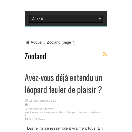
Accueil
/
Zooland
(page 7)
Zooland
Avez-vous déjà entendu un
léopard feuler de plaisir ?
18 septembre 2013
Commentaires fermés
sur Avez-vous déjà entendu un léopard feuler de plaisir
?
5,369 Vues
Les félins se ressemblent vraiment tous. En