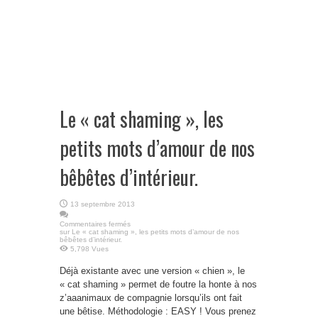
Le « cat shaming », les
petits mots d’amour de nos
bêbêtes d’intérieur.
13 septembre 2013
Commentaires fermés
sur Le « cat shaming », les petits mots d’amour de nos
bêbêtes d’intérieur.
5,798 Vues
Déjà existante avec une version « chien », le
« cat shaming » permet de foutre la honte à nos
z’aaanimaux de compagnie lorsqu’ils ont fait
une bêtise. Méthodologie : EASY ! Vous prenez